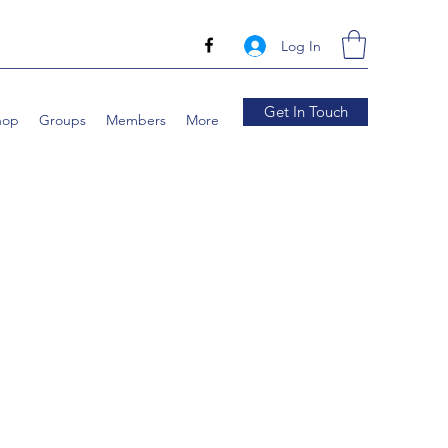
Log In
Get In Touch
hop
Groups
Members
More