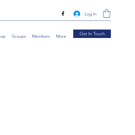
Log In
Get In Touch
hop
Groups
Members
More