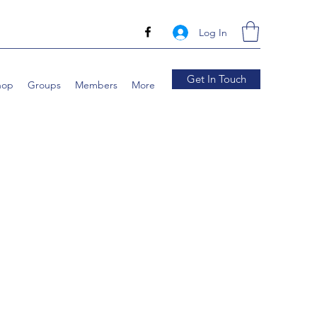
Log In
Get In Touch
hop
Groups
Members
More