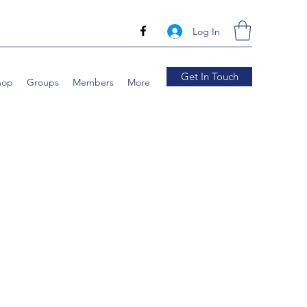
Log In
Get In Touch
hop
Groups
Members
More