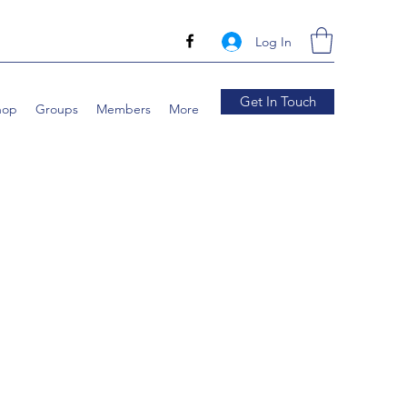
Log In
Get In Touch
hop
Groups
Members
More