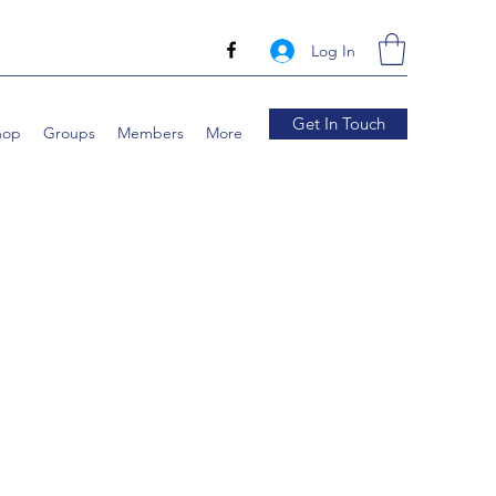
Log In
Get In Touch
hop
Groups
Members
More