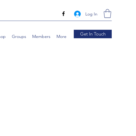
Log In
Get In Touch
hop
Groups
Members
More