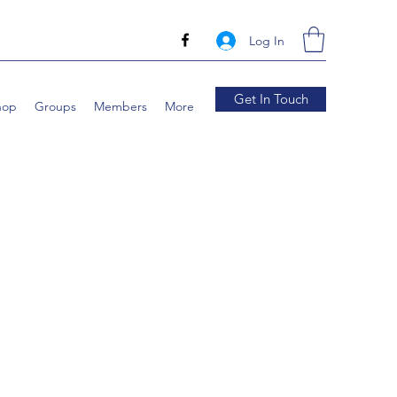
Log In
Get In Touch
hop
Groups
Members
More