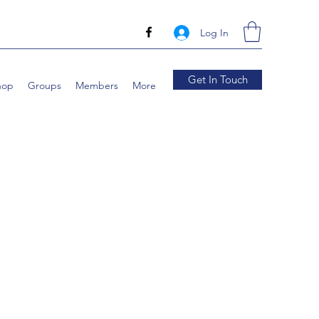
Log In
Get In Touch
hop
Groups
Members
More