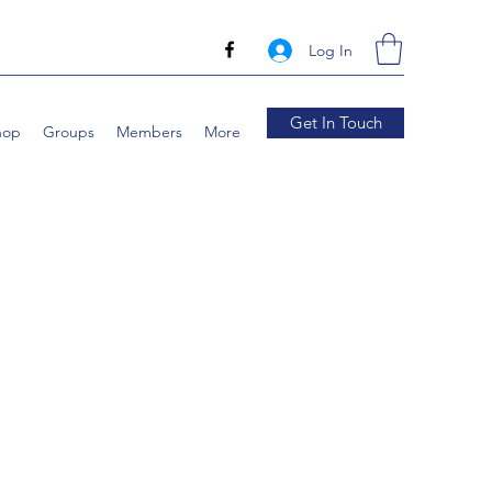
Log In
Get In Touch
hop
Groups
Members
More