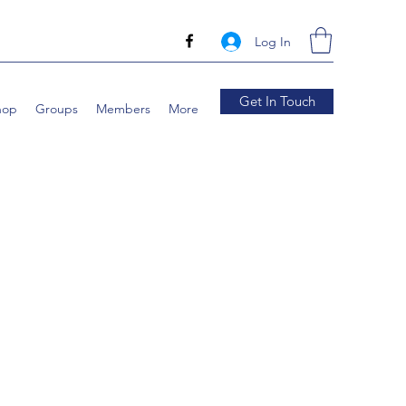
Log In
Get In Touch
hop
Groups
Members
More