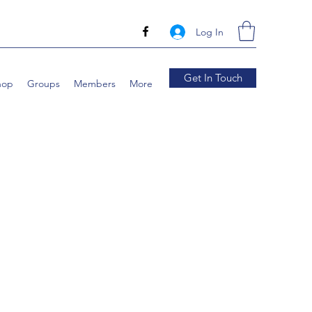
Log In
Get In Touch
hop
Groups
Members
More