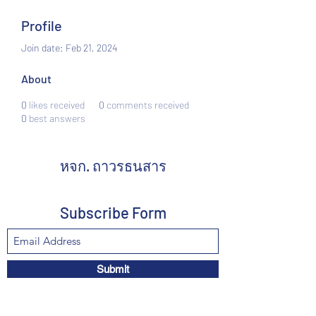
Profile
Join date: Feb 21, 2024
About
0
likes received
0
comments received
0
best answers
หจก. ถาวรธนสาร
Subscribe Form
Submit