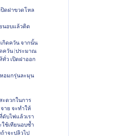
ล้วปิดฝาขวดโหล
ียนอบแล้วติด
้เกิดควัน จากนั้น
มดควัน (ประมาณ 
ห้ทั่ว เปิดฝาออก
นหอมกรุ่นละมุน
ห้สะดวกในการ
ระจาย จะทำให้
ที่ดับไฟแล้วเรา
ะใช้เทียนอบซ้ำ 
้งถ้าจะปลิวไป