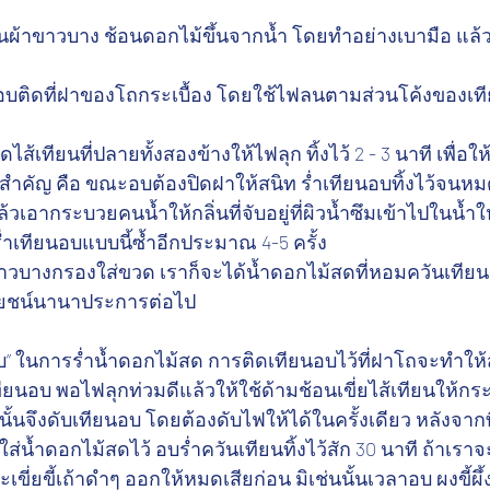
ชอนผ้าขาวบาง ช้อนดอกไม้ขึ้นจากน้ำ โดยทำอย่างเบามือ แ
นอบติดที่ฝาของโถกระเบื้อง โดยใช้ไฟลนตามส่วนโค้งของเท
ส้เทียนที่ปลายทั้งสองข้างให้ไฟลุก ทิ้งไว้ 2 - 3 นาที เพื่อให
้อสำคัญ คือ ขณะอบต้องปิดฝาให้สนิท ร่ำเทียนอบทิ้งไว้จนห
้วเอากระบวยคนน้ำให้กลิ่นที่จับอยู่ที่ผิวน้ำซึมเข้าไปในน้ำใ
่ำเทียนอบแบบนี้ซ้ำอีกประมาณ 4-5 ครั้ง 
ขาวบางกรองใส่ขวด เราก็จะได้น้ำดอกไม้สดที่หอมควันเทีย
โยชน์นานาประการต่อไป
อบ” ในการร่ำน้ำดอกไม้สด การติดเทียนอบไว้ที่ฝาโถจะทำใ
เทียนอบ พอไฟลุกท่วมดีแล้วให้ใช้ด้ามช้อนเขี่ยไส้เทียนให้ก
นั้นจึงดับเทียนอบ โดยต้องดับไฟให้ได้ในครั้งเดียว หลังจาก
ส่น้ำดอกไม้สดไว้ อบร่ำควันเทียนทิ้งไว้สัก 30 นาที ถ้าเราจ
เขี่ยขี้เถ้าดำๆ ออกให้หมดเสียก่อน มิเช่นนั้นเวลาอบ ผงขี้ผึ