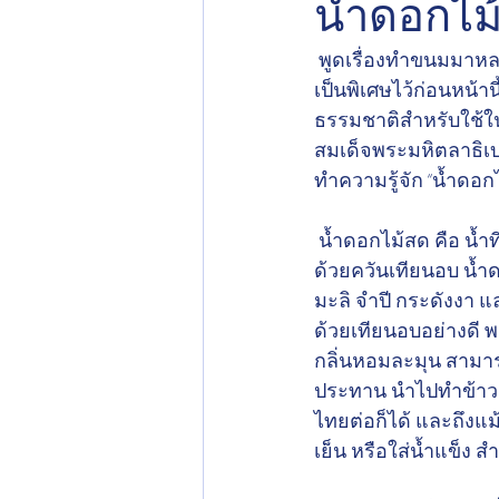
น้ำดอกไม้
 พูดเรื่องทำขนมมาหลายวัน เราได้พูดถึง “น้ำดอกไม้สด” ที่สามารถนำไปใช้ปรุงขนมให้หอมน่าทาน
เป็นพิเศษไว้ก่อนหน้า
ธรรมชาติสำหรับใช้ใ
สมเด็จพระมหิตลาธิเ
ทำความรู้จัก “น้ำดอก
 น้ำดอกไม้สด คือ น้ำที่มีกลิ่นหอมหวานละมุนที่เกิดจากการที่เรานำดอกไม้สดมาลอยน้ำและร่ำ
ด้วยควันเทียนอบ น้ำ
มะลิ จำปี กระดังงา 
ด้วยเทียนอบอย่างดี พอ
กลิ่นหอมละมุน สามาร
ประทาน นำไปทำข้าวแ
ไทยต่อก็ได้ และถึงแ
เย็น หรือใส่น้ำแข็ง 