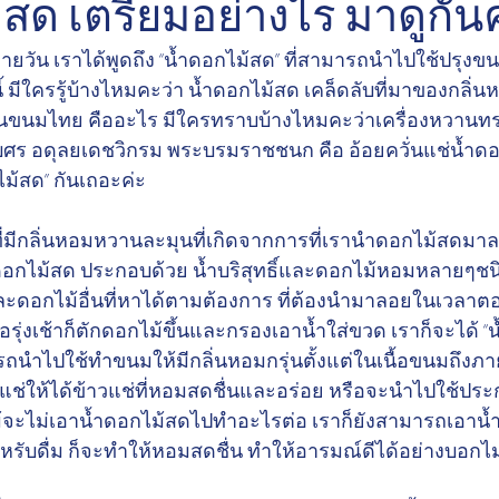
สด เตรียมอย่างไร มาดูกันค
นี้ มีใครรู้บ้างไหมคะว่า น้ำดอกไม้สด เคล็ดลับที่มาของกลิ่
นขนมไทย คืออะไร มีใครทราบบ้างไหมคะว่าเครื่องหวานท
บศร อดุลยเดชวิกรม พระบรมราชชนก คือ อ้อยควั่นแช่น้ำด
ไม้สด” กันเถอะค่ะ
ดอกไม้สด ประกอบด้วย น้ำบริสุทธิ์และดอกไม้หอมหลายๆชนิ
และดอกไม้อื่นที่หาได้ตามต้องการ ที่ต้องนำมาลอยในเวลาต
รุ่งเช้าก็ตักดอกไม้ขึ้นและกรองเอาน้ำใส่ขวด เราก็จะได้ “น้
ถนำไปใช้ทำขนมให้มีกลิ่นหอมกรุ่นตั้งแต่ในเนื้อขนมถึงภา
ช่ให้ได้ข้าวแช่ที่หอมสดชื่นและอร่อย หรือจะนำไปใช้ป
ม้จะไม่เอาน้ำดอกไม้สดไปทำอะไรต่อ เราก็ยังสามารถเอาน
สำหรับดื่ม ก็จะทำให้หอมสดชื่น ทำให้อารมณ์ดีได้อย่างบอกไม