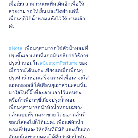
เมื่อเย็น สามารถเทเพิ่มเติมอีกเพื่อให้
สวยงาม รอให้เย็น และปิดฝา แค่นี้
เพื่อนๆก็ได้น้ำหอมแห้งไว้ใช้งานแล้ว
ค่ะ 
#Note
: เพื่อนๆสามารถใช้หัวน้ำหอมที่
ปรุงขึ้นเองแบบที่แอดมินอธิบายวิธีการ
ปรุงน้ำหอมใน 
#CustomPerfume
 ของ
เมื่อวานได้นะคะ เพียงแต่เมื่อเพื่อนๆ 
ปรุงหัวน้ำหอมเสร็จ แทนที่เพื่อนๆจะใส่
แอลกอฮอล์ ให้เพื่อนๆเอาส่วนผสมนั้น
มาใส่ในขี้ผึ้งที่ละลายเอาไว้แทนค่ะ 
หรือถ้าเพื่อนๆขี้เกียจปรุงน้ำหอม 
เพื่อนๆสามารถนำหัวน้ำหอมเฉพาะ
กลิ่นแบบที่ร้านเราขาย โดยเอากลิ่นที่
ชอบใส่ลงไปก็ได้นะคะ เพื่อแต่หัวน้ำ
หอมที่ปรุงจะให้กลิ่นที่มีมิติ และเป็นเอก
สักษณ์เฉพาะบุคคลได้ดีกว่าหัวน้ำมัน