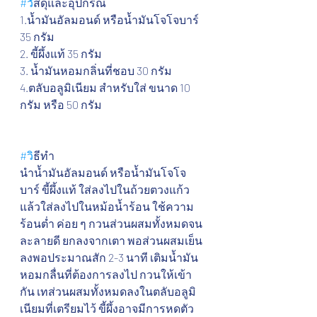
#ว
ัสดุและอุปกรณ์
1.น้ำมันอัลมอนด์ หรือน้ำมันโจโจบาร์ 
35 กรัม
2. ขี้ผึ้งแท้ 35 กรัม
3. น้ำมันหอมกลิ่นที่ชอบ 30 กรัม
4.ตลับอลูมิเนียม สำหรับใส่ ขนาด 10 
กรัม หรือ 50 กรัม
#ว
ิธีทำ
นำน้ำมันอัลมอนด์ หรือน้ำมันโจโจ
บาร์ ขี้ผึ้งแท้ ใส่ลงไปในถ้วยตวงแก้ว
แล้วใส่ลงไปในหม้อน้ำร้อน ใช้ความ
ร้อนต่ำ ค่อย ๆ กวนส่วนผสมทั้งหมดจน
ละลายดี ยกลงจากเตา พอส่วนผสมเย็น
ลงพอประมาณสัก 2-3 นาที เติมน้ำมัน
หอมกลื่นที่ต้องการลงไป กวนให้เข้า
กัน เทส่วนผสมทั้งหมดลงในตลับอลูมิ
เนียมที่เตรียมไว้ ขี้ผึ้งอาจมีการหดตัว