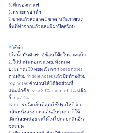
5. ที่กรองกาแฟ
6. กรวยกรอกน้ำ
7. ขวดแก้วสะอาด 2 ขวด (หรือภาชนะ
อื่นที่ทำจากแก้วและมีฝาปิดสนิท)
#ว
ิธีทำ
1.ใส่น้ำมันตัวพา 2 ช้อนโต๊ะในขวดแก้ว
2. ใส่น้ำมันหอมระเหย. ทั้งหมด
ประมาณ 30 หยด เริ่มจาก base notes 
ตามด้วย middle notes แล้วปิดท้ายด้วย 
top notes คำนวนให้ได้สัดส่วนที่
แนะนำคือ base 20%, middle 50% แล้ว
ก็ top 30%
 Note: ระวังกลิ่นที่คุณใช้ปรุงให้ดี ถ้า
กลิ่นหนึ่งแรงกว่ากลิ่นอื่นๆ มาก ก็ให้
เติมน้อยหน่อย จะได้ไม่ไปกลบกลิ่นอื่น
ซะหมด
3. เติมแอลกอฮอล์. ต้องใช้แอลกอฮอล์