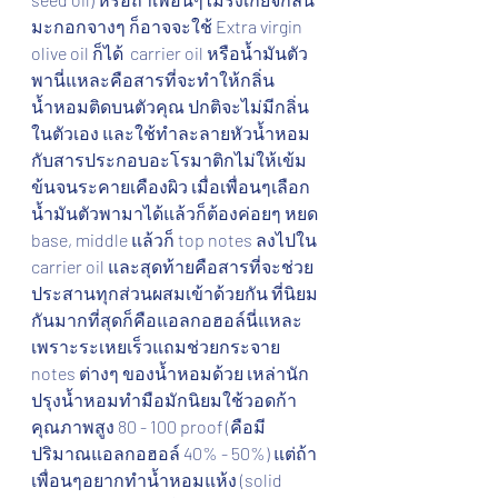
มะกอกจางๆ ก็อาจจะใช้ Extra virgin 
olive oil ก็ได้  carrier oil หรือน้ำมันตัว
พานี่แหละคือสารที่จะทำให้กลิ่น
น้ำหอมติดบนตัวคุณ ปกติจะไม่มีกลิ่น
ในตัวเอง และใช้ทำละลายหัวน้ำหอม
กับสารประกอบอะโรมาติกไม่ให้เข้ม
ข้นจนระคายเคืองผิว เมื่อเพื่อนๆเลือก
น้ำมันตัวพามาได้แล้วก็ต้องค่อยๆ หยด 
base, middle แล้วก็ top notes ลงไปใน 
carrier oil และสุดท้ายคือสารที่จะช่วย
ประสานทุกส่วนผสมเข้าด้วยกัน ที่นิยม
กันมากที่สุดก็คือแอลกอฮอล์นี่แหละ 
เพราะระเหยเร็วแถมช่วยกระจาย 
notes ต่างๆ ของน้ำหอมด้วย เหล่านัก
ปรุงน้ำหอมทำมือมักนิยมใช้วอดก้า
คุณภาพสูง 80 - 100 proof (คือมี
ปริมาณแอลกอฮอล์ 40% - 50%) แต่ถ้า
เพื่อนๆอยากทำน้ำหอมแห้ง (solid 