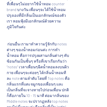
ที่เพื่อนๆไม่อยากใช้น้ำหอม counter 
brand บางวัน เพื่อนๆจะได้ใช้น้ำหอม
ปรุงเองที่มีกลิ่นเป็นเอกลักษณ์ของตัว
เรา หอมฟุ้งมีเอกลักษณ์ด้วยความ
ภูมิใจกันค่ะ
 ก่อนอื่น เรามาทำความรู้จักกับ notes 
ต่างๆ ของน้ำหอมก่อนค่ะ การทำ
น้ำหอม คือการปรุงผสานกลิ่นต่างๆ ทับ
ซ้อนกันเป็นชั้นๆ หรือที่เขาเรียกกันว่า 
“notes” เวลาเพื่อนๆฉีดน้ำหอมลงบนผิว
กาย เพื่อนๆจะค่อยๆ ได้กลิ่นน้ำหอมที
ละ note ตามลำดับ โดยที่ Top notes คือ
กลิ่นแรกที่แตะจมูกของเพื่อนๆ และ
เป็นกลิ่นที่จะจางหายไปก่อนเพื่อน ปกติ
ก็คือภายใน 10 - 15 นาที ต่อมากลิ่นของ 
Middle notes จะปรากฏหลัง top notes 
จางไป นี่แหละค่ะคือกลิ่นที่เป็น "แก่น" 