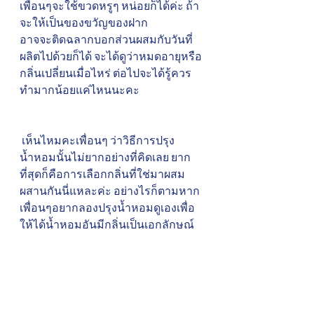
เพื่อนๆจะใช้ขวดหรูๆ หน่อยก็ได้ค่ะ ถ้า
จะให้เป็นของขวัญของฝาก
อาจจะติดฉลากบอกส่วนผสมกับวันที่
ผลิตไปด้วยก็ได้ จะได้ดูว่าหมดอายุหรือ
กลิ่นเปลี่ยนเมื่อไหร่ ต่อไปจะได้รู้ควร
ทำมากน้อยแค่ไหนนะคะ
 เห็นไหมคะเพื่อนๆ ว่าวิธีการปรุง
น้ำหอมนั้นไม่ยากอย่างที่คิดเลย ยาก
ที่สุดก็คือการเลือกกลิ่นที่ใช่มาผสม
ผสานกันนี่แหละค่ะ อย่างไรก็ตามหาก
เพื่อนๆอยากลองปรุงน้ำหอมดูเองเพื่อ
ให้ได้น้ำหอมอันมีกลิ่นเป็นเอกลักษณ์
ของเพื่อนๆเอง ก็น่าสนุกไม่ใช่น้อยเลย
นะคะ นอกจากนี้ก็คือความภูมิใจค่ะ ที่
เพื่อนๆจะวสามารถบอกใครต่อใครได้
ว่า “น้ำหอมนี้ฉันเป็นคนปรุงเอง” นะคะ 
ถ้าเพื่อนๆอยากลองปรุงน้ำหอมไว้ใช้