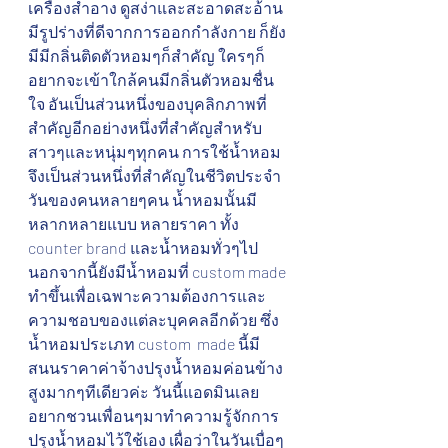
เครื่องสำอาง ดูสง่าและสะอาดสะอ้าน 
มีรูปร่างที่ดีจากการออกกำลังกาย ก็ยัง
มีมีกลิ่นติดตัวหอมๆก็สำคัญ ใครๆก็
อยากจะเข้าใกล้คนมีกลิ่นตัวหอมชื่น
ใจ อันเป็นส่วนหนึ่งของบุคลิกภาพที่
สำคัญอีกอย่างหนึ่งที่สำคัญสำหรับ
สาวๆและหนุ่มๆทุกคน การใช้น้ำหอม
จึงเป็นส่วนหนึ่งที่สำคัญในชีวิตประจำ
วันของคนหลายๆคน น้ำหอมนั้นมี
หลากหลายแบบ หลายราคา ทั้ง 
counter brand และน้ำหอมทั่วๆไป 
นอกจากนี้ยังมีน้ำหอมที่ custom made 
ทำขึ้นเพื่อเฉพาะความต้องการและ
ความชอบของแต่ละบุคคลอีกด้วย ซึ่ง
น้ำหอมประเภท custom  made นี้มี
สนนราคาค่าจ้างปรุงน้ำหอมค่อนข้าง
สูงมากๆทีเดียวค่ะ วันนี้แอดมินเลย
อยากชวนเพื่อนๆมาทำความรู้จักการ
ปรุงน้ำหอมไว้ใช้เอง เผื่อว่าในวันเบื่อๆ