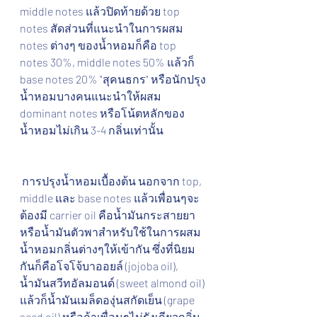
middle notes แล้วปิดท้ายด้วย top 
notes สัดส่วนที่แนะนำในการผสม 
notes ต่างๆ ของน้ำหอมก็คือ top 
notes 30%, middle notes 50% แล้วก็ 
base notes 20% "สุคนธกร" หรือนักปรุง
น้ำหอมบางคนแนะนำให้ผสม 
dominant notes หรือโน้ตหลักของ
น้ำหอมไม่เกิน 3-4 กลิ่นเท่านั้น 
 การปรุงน้ำหอมเบื้องต้น นอกจาก top, 
middle และ base notes แล้วเพื่อนๆจะ
ต้องมี carrier oil คือน้ำมันกระสายยา 
หรือน้ำมันตัวพาสำหรับใช้ในการผสม
น้ำหอมกลิ่นต่างๆให้เข้ากัน ซึ่งที่นิยม
กันก็คือโจโจ้บาออยล์ (jojoba oil), 
น้ำมันสวีทอัลมอนด์ (sweet almond oil) 
แล้วก็น้ำมันเมล็ดองุ่นสกัดเย็น (grape 
seed oil) หรือถ้าเพื่อนๆไม่รังเกียจกลิ่น