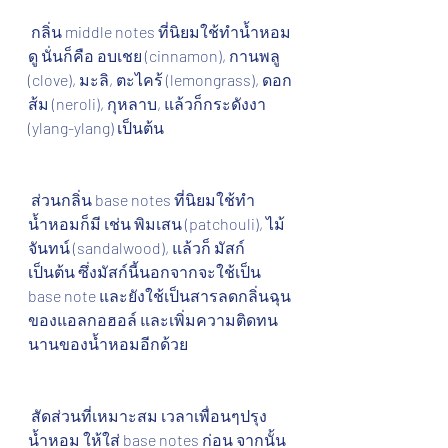
 กลิ่น middle notes ที่นิยมใช้ทำน้ำหอม
ดู นั่นก็คือ อบเชย (cinnamon), กานพลู 
(clove), มะลิ, ตะไคร้ (lemongrass), ดอก
ส้ม (neroli), กุหลาบ, แล้วก็กระดังงา 
(ylang-ylang) เป็นต้น
 ส่วนกลิ่น base notes ที่นิยมใช้ทำ
น้ำหอมก็มี เช่น พิมเสน (patchouli), ไม้
จันทน์ (sandalwood), แล้วก็ มัสก์ 
เป็นต้น ซึ่งมัสก์นี้นอกจากจะใช้เป็น 
base note และยังใช้เป็นสารลดกลิ่นฉุน
ของแอลกอฮอล์ และเพิ่มความติดทน
นานของน้ำหอมอีกด้วย
 สัดส่วนที่เหมาะสม เวลาเพื่อนๆปรุง
น้ำหอม ให้ใส่ base notes ก่อน จากนั้น 