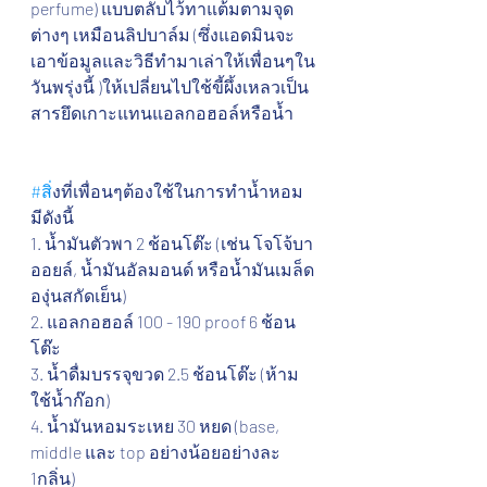
perfume) แบบตลับไว้ทาแต้มตามจุด
ต่างๆ เหมือนลิปบาล์ม (ซึ่งแอดมินจะ
เอาข้อมูลและวิธีทำมาเล่าให้เพื่อนๆใน
วันพรุ่งนี้ )ให้เปลี่ยนไปใช้ขี้ผึ้งเหลวเป็น
สารยึดเกาะแทนแอลกอฮอล์หรือน้ำ 
#ส
ิ่งที่เพื่อนๆต้องใช้ในการทำน้ำหอม 
มีดังนี้
1. น้ำมันตัวพา 2 ช้อนโต๊ะ (เช่น โจโจ้บา
ออยล์, น้ำมันอัลมอนด์ หรือน้ำมันเมล็ด
องุ่นสกัดเย็น)
2. แอลกอฮอล์ 100 - 190 proof 6 ช้อน
โต๊ะ
3. น้ำดื่มบรรจุขวด 2.5 ช้อนโต๊ะ (ห้าม
ใช้น้ำก๊อก)
4. น้ำมันหอมระเหย 30 หยด (base, 
middle และ top อย่างน้อยอย่างละ 
1กลิ่น)