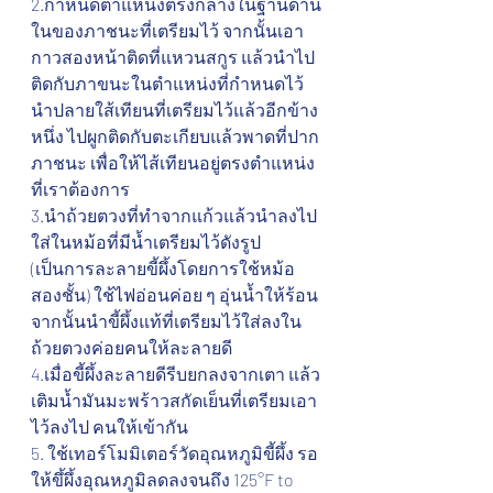
2.กำหนดตำแหน่งตรงกลางในฐานด้าน
ในของภาชนะที่เตรียมไว้ จากนั้นเอา
กาวสองหน้าติดที่แหวนสกูร แล้วนำไป
ติดกับภาขนะในตำแหน่งที่กำหนดไว้ 
นำปลายใส้เทียนที่เตรียมไว้แล้วอีกข้าง
หนึ่ง ไปผูกติดกับตะเกียบแล้วพาดที่ปาก
ภาชนะ เพื่อให้ไส้เทียนอยู่ตรงตำแหน่ง
ที่เราต้องการ
3.นำถ้วยตวงที่ทำจากแก้วแล้วนำลงไป
ใส่ในหม้อที่มีน้ำเตรียมไว้ดังรูป 
(เป็นการละลายขี้ผึ้งโดยการใช้หม้อ
สองชั้น) ใช้ไฟอ่อนค่อย ๆ อุ่นน้ำให้ร้อน 
จากนั้นนำขี้ผึ้งแท้ที่เตรียมไว้ใส่ลงใน
ถ้วยตวงค่อยคนให้ละลายดี
4.เมื่อขี้ผึ้งละลายดีรีบยกลงจากเตา แล้ว
เติมน้ำมันมะพร้าวสกัดเย็นที่เตรียมเอา
ไว้ลงไป คนให้เข้ากัน
5. ใช้เทอร์โมมิเตอร์วัดอุณหภูมิขี้ผึ้ง รอ
ให้ขึ้ผึ้งอุณหภูมิลดลงจนถึง 125°F to 