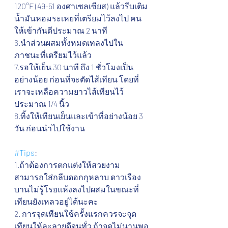
120°F (49-51 องศาเซลเซียส) แล้วรีบเติม
น้ำมันหอมระเหยที่เตรียมไว้ลงไป คน
ให้เข้ากันดีประมาณ 2 นาที 
6.นำส่วนผสมทั้งหมดเทลงไปใน
ภาชนะที่เตรียมไว้แล้ว 
7.รอให้เย็น 30 นาที ถึง 1 ชั่วโมงเป็น
อย่างน้อย ก่อนที่จะตัดไส้เทียน โดยที่
เราจะเหลือความยาวไส้เทียนไว้
ประมาณ 1/4 นิ้ว
8.ทิ้งให้เทียนเย็นและเข้าที่อย่างน้อย 3 
วัน ก่อนนำไปใช้งาน
#Tips
: 
1.ถ้าต้องการตกแต่งให้สวยงาม 
สามารถใส่กลีบดอกกุหลาบ ดาวเรือง 
บานไม่รู้โรยแห้งลงไปผสมในขณะที่
เทียนยังเหลวอยู่ได้นะคะ
2. การจุดเทียนใช้ครั้งแรกควรจะจุด
เทียนให้ละลายดีจนทั่ว ถ้าจุดไม่นานพอ