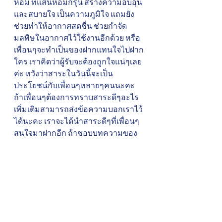
หอม ที่แสนหอมกรุ่น สร้างความอบอุ่น
และสบายใจ เป็นความภูมิใจ แถมยัง
ช่วยทำให้อากาศสดชื่น ช่วยกำจัด
มลพิษในอากาศไว้ใช้งานอีกด้วย หรือ
เพื่อนๆจะทำเป็นของฝากแทนใจไปฝาก
ใคร เราคิดว่าผู้รับจะต้องถูกใจแน่ๆเลย
ค่ะ หวังว่าสาระในวันนี้จะเป็น
ประโยชน์กับเพื่อนๆหลายๆคนนะคะ 
ถ้าเพื่อนๆต้องการทราบสาระดีๆอะไร
เพิ่มเติมสามารถส่งข้อความบอกเราไว้
ได้นะคะ เราจะได้นำสาระดีๆที่เพื่อนๆ
สนใจมาฝากอีก ถ้าชอบบทความของ
เรา อย่าลืมกด Like กดติดตามเพจของ
เราไว้นะคะ วันหลังเพื่อนๆจะได้ไม่
พลาดบทความดีๆจากเรา